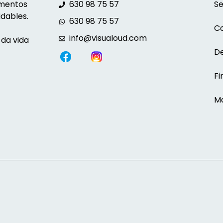
omentos
630 98 75 57
Se
dables.
630 98 75 57
C
info@visualoud.com
 da vida
De
Fi
Ma